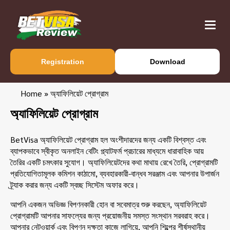
Registration
Download
Home
»
অ্যাফিলিয়েট প্রোগ্রাম
অ্যাফিলিয়েট প্রোগ্রাম
BetVisa অ্যাফিলিয়েট প্রোগ্রাম হল অংশীদারদের জন্য একটি বিশ্বস্ত এবং
ব্যাপকভাবে স্বীকৃত অনলাইন বেটিং প্ল্যাটফর্ম প্রচারের মাধ্যমে ধারাবাহিক আয়
তৈরির একটি চমৎকার সুযোগ। অ্যাফিলিয়েটদের কথা মাথায় রেখে তৈরি, প্রোগ্রামটি
প্রতিযোগিতামূলক কমিশন কাঠামো, ব্যবহারকারী-বান্ধব সরঞ্জাম এবং আপনার উপার্জন
ট্র্যাক করার জন্য একটি স্বচ্ছ সিস্টেম অফার করে।
আপনি একজন অভিজ্ঞ বিপণনকারী হোন বা সবেমাত্র শুরু করছেন, অ্যাফিলিয়েট
প্রোগ্রামটি আপনার সাফল্যের জন্য প্রয়োজনীয় সমস্ত সংস্থান সরবরাহ করে।
আপনার নেটওয়ার্ক এবং বিপণন দক্ষতা কাজে লাগিয়ে, আপনি শিল্পের শীর্ষস্থানীয়