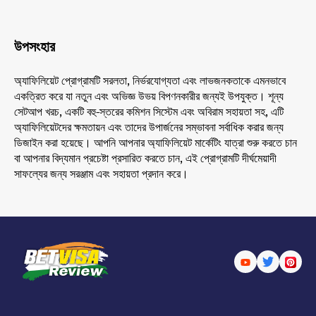
উপসংহার
অ্যাফিলিয়েট প্রোগ্রামটি সরলতা, নির্ভরযোগ্যতা এবং লাভজনকতাকে এমনভাবে
একত্রিত করে যা নতুন এবং অভিজ্ঞ উভয় বিপণনকারীর জন্যই উপযুক্ত। শূন্য
সেটআপ খরচ, একটি বহু-স্তরের কমিশন সিস্টেম এবং অবিরাম সহায়তা সহ, এটি
অ্যাফিলিয়েটদের ক্ষমতায়ন এবং তাদের উপার্জনের সম্ভাবনা সর্বাধিক করার জন্য
ডিজাইন করা হয়েছে। আপনি আপনার অ্যাফিলিয়েট মার্কেটিং যাত্রা শুরু করতে চান
বা আপনার বিদ্যমান প্রচেষ্টা প্রসারিত করতে চান, এই প্রোগ্রামটি দীর্ঘমেয়াদী
সাফল্যের জন্য সরঞ্জাম এবং সহায়তা প্রদান করে।